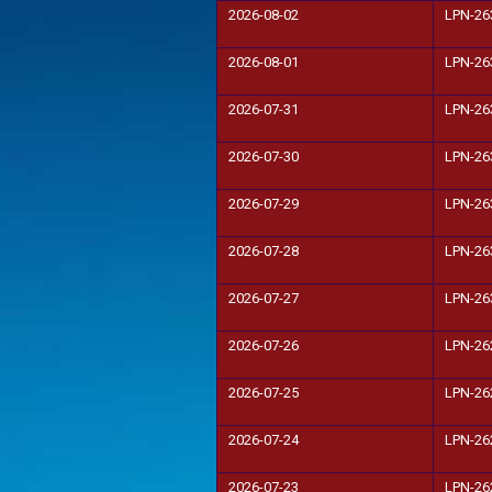
2026-08-02
LPN-26
2026-08-01
LPN-26
2026-07-31
LPN-26
2026-07-30
LPN-26
2026-07-29
LPN-26
2026-07-28
LPN-26
2026-07-27
LPN-26
2026-07-26
LPN-26
2026-07-25
LPN-26
2026-07-24
LPN-26
2026-07-23
LPN-26