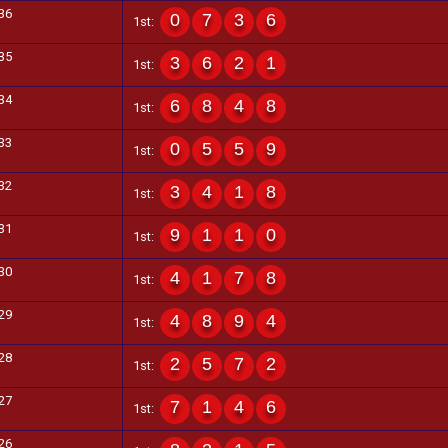
36
0
7
3
6
1st:
35
3
6
2
1
1st:
34
6
8
4
8
1st:
33
0
5
5
9
1st:
32
3
4
1
8
1st:
31
9
1
1
0
1st:
30
4
1
7
8
1st:
29
4
8
9
4
1st:
28
2
5
7
2
1st:
27
7
1
4
6
1st:
26