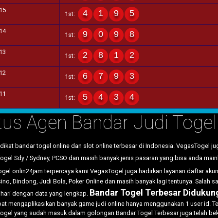
15
4
1
9
5
1st:
14
9
0
9
8
1st:
13
2
8
1
2
1st:
12
6
7
9
3
1st:
11
5
4
3
4
1st:
itus Agen Bandar Judi Toge
ikat bandar togel online dan slot online terbesar di Indonesia. VegasTogel 
gel Sdy / Sydney, PCSO dan masih banyak jenis pasaran yang bisa anda main
togel onlin24jam terpercaya kami VegasTogel juga hadirkan layanan daftar aku
asino, Dindong, Judi Bola, Poker Online dan masih banyak lagi tentunya. Salah
Bandar Togel Terbesar Didukung
 hari dengan data yang lengkap.
t mengaplikasikan banyak game judi online hanya menggunakan 1 user id. Ten
Togel yang sudah masuk dalam golongan Bandar Togel Terbesar juga telah beker