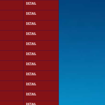
DETAIL
DETAIL
DETAIL
DETAIL
DETAIL
DETAIL
DETAIL
DETAIL
DETAIL
DETAIL
DETAIL