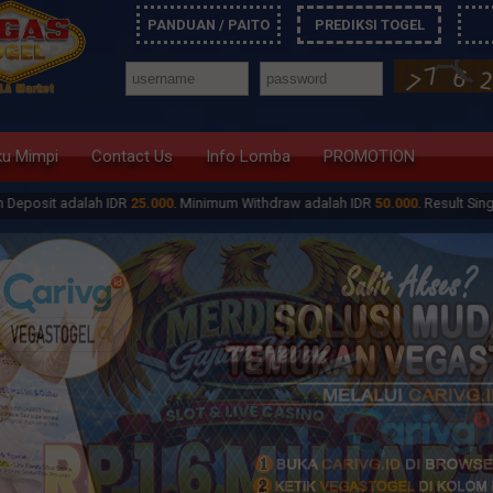
PANDUAN / PAITO
PREDIKSI TOGEL
ku Mimpi
Contact Us
Info Lomba
PROMOTION
it adalah IDR
25.000
. Minimum Withdraw adalah IDR
50.000
. Result Singapor