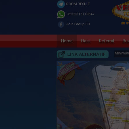
ROOM RESULT
+6282315119647
Join Group FB
Home
Hasil
Referral
Bu
Dear Member VegasTogel, Minimum Depos