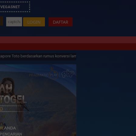
VEGASNET
LOGIN
DAFTAR
e Toto berdasarkan rumus konversi lama. Gabung Turnamen Slot Gajian Heboh E