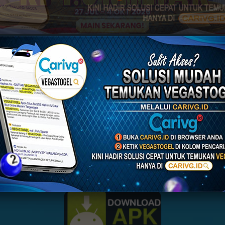
TOGEL DISKON +
REFERRAL BONUS
HADIAH 3.3JT
LIVE GAMES
AWC COCK FIGHT