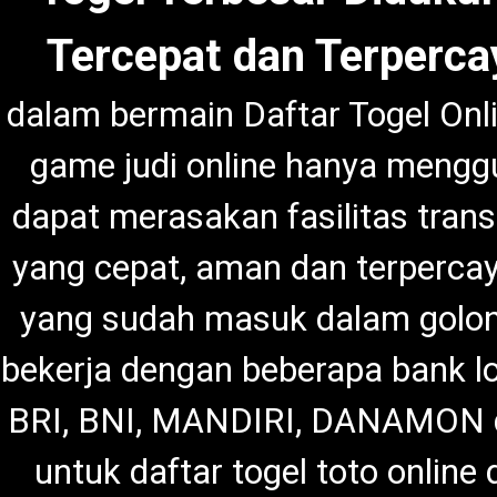
Tercepat dan Terperca
dalam bermain Daftar Togel Onl
game judi online hanya menggu
dapat merasakan fasilitas trans
yang cepat, aman dan terpercay
yang sudah masuk dalam golong
bekerja dengan beberapa bank lo
BRI, BNI, MANDIRI, DANAMON 
untuk daftar togel toto online