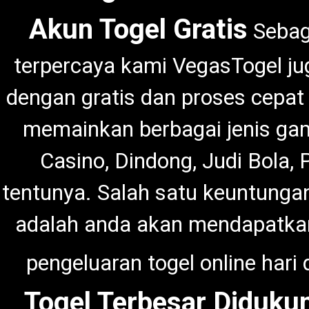
Akun Togel Gratis
Sebaga
terpercaya kami VegasTogel jug
dengan gratis dan proses cepat
memainkan berbagai jenis game 
Casino, Dindong, Judi Bola,
tentunya. Salah satu keuntungan
adalah anda akan mendapatkan 
pengeluaran togel online hari
Togel Terbesar Didukun