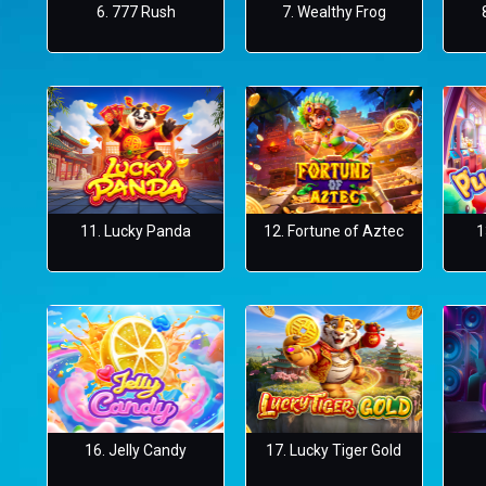
6. 777 Rush
7. Wealthy Frog
11. Lucky Panda
12. Fortune of Aztec
1
16. Jelly Candy
17. Lucky Tiger Gold